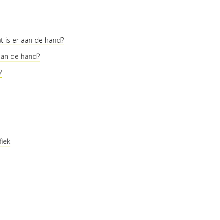
t is er aan de hand?
 aan de hand?
?
fiek