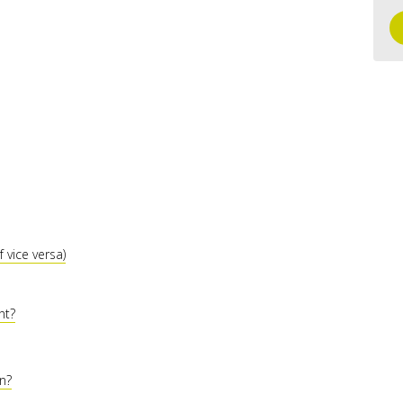
f vice versa)
nt?
en?