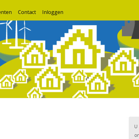
nten
Contact
Inloggen
U 
on